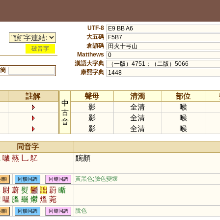
UTF-8
E9 BB A6
大五碼
F5B7
倉頡碼
田火十弓山
破音字
Matthews
0
漢語大字典
（一版）4751；（二版）5066
簡
康熙字典
1448
註解
聲母
清濁
部位
中
影
全清
喉
古
影
全清
喉
音
影
全清
喉
同音字
釔
噦
爇
乚
鳦
黦顏
黃黑色;臉色變壞
同韻
同韻同調
同聲同調
郁
尉
蔚
熨
鬱
詘
罻
瞃
灪
嗢
膃
镼
爩
熅
菀
脫色
同韻
同韻同調
同聲同調