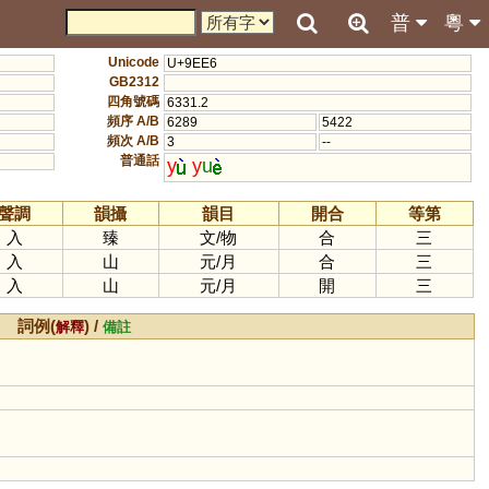
普
粵
Unicode
U+9EE6
GB2312
四角號碼
6331.2
頻序 A/B
6289
5422
頻次 A/B
3
--
普通話
y
y
u
聲調
韻攝
韻目
開合
等第
入
臻
文
/
物
合
三
入
山
元
/
月
合
三
入
山
元
/
月
開
三
詞例(
) /
解釋
備註