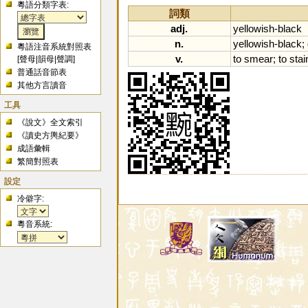
粵語分類字表:
詞類
adj.
yellowish
-
black
n.
yellowish
-
black
;
粵語注音系統對照表
v.
to
smear
;
to
stai
[
聲母
|
韻母
|
聲調
]
普通話音節表
其他方言讀音
工具
《說文》全文索引
《讀史方輿紀要》
成語彙輯
繁簡對照表
設定
冷僻字:
粵音系統: