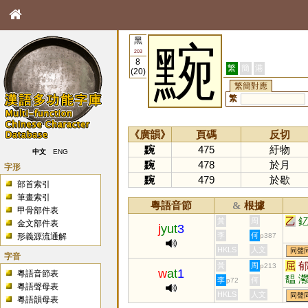
黑
黦
203
8
繁
簡
港
(20)
繁簡對應
繁
《廣韻》
頁碼
反切
黦
475
紆物
中文
ENG
黦
478
於月
字形
黦
479
於歇
部首索引
筆畫索引
粵語音節
根據
&
甲骨部件表
乙
黃
周
金文部件表
j
yut
3
李
何
形義源流通解
p387
HKLS
人文
同聲
字音
屈
黃
周
p213
w
at
1
粵語音節表
馧
李
何
p72
粵語聲母表
HKLS
人文
同聲
粵語韻母表