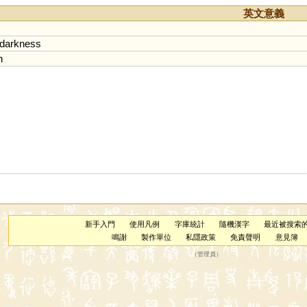
英文意義
darkness
n
新手入門
使用凡例
字庫統計
隨機漢字
最近被搜索
鳴謝
製作單位
私隱政策
免責聲明
意見簿
（
管理員
）