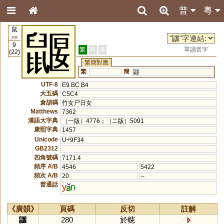
普
粵
鼠
鼴
208
9
繁
簡
港
單讀音字
(22)
繁簡對應
繁
簡
鼹
UTF-8
E9 BC B4
大五碼
C5C4
倉頡碼
竹女尸日女
Matthews
7362
漢語大字典
（一版）4776；（二版）5091
康熙字典
1457
Unicode
U+9F34
GB2312
四角號碼
7171.4
頻序 A/B
4546
5422
頻次 A/B
20
--
普通話
y
n
《廣韻》
頁碼
反切
註解
鼴
280
於幰