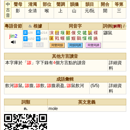
中
聲母
清濁
部位
聲調
韻攝
韻目
開合
等第
古
影
全清
喉
上
山
元
/
阮
開
三
音
粵語音節
根據
同音字
詞例(
) /
&
解釋
備
演
衍
堰
郾
偃
兗
毽
㫃
褗
鼴鼠
黃
周
p26
p214
j
in
2
匽
戭
蝘
躽
鰋
鶠
愝
椻
嬿
李
何
p152
p193
龑
椼
HKLS
人文
同聲同韻
同韻同調
同聲同調
其他方言讀音
本字庫於「
鼴
」字下錄有
4
個方言點的讀音
詳細資
料
成語彙輯
飲河
鼴
鼠,
鼴
腹,
鼴
飲,
鼴
腹易盈,
鼴
鼠飲河
(5/5)
詳細資
料
詞類
英文意義
n.
mole