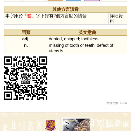
其他方言讀音
本字庫於「
齾
」字下錄有
2
個方言點的讀音
詳細資
料
詞類
英文意義
adj.
dented
,
chipped
;
toothless
n.
missing
of
tooth
or
teeth
;
defect
of
utensils
瀏覽次數: 4256