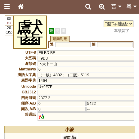
普
粵
齒
齾
211
20
繁
簡
港
單讀音字
(35)
繁簡對應
繁
簡
UTF-8
E9 BD BE
大五碼
F9D3
倉頡碼
卜大卜一山
Matthews
0
漢語大字典
（一版）4802；（二版）5119
康熙字典
1464
Unicode
U+9F7E
GB2312
四角號碼
2377.2
頻序 A/B
0
5422
頻次 A/B
0
--
普通話
y
小篆