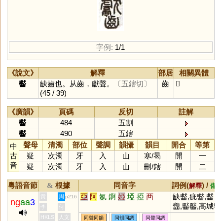
字例:
1/1
《說文》
解釋
部居
相關異體
齾
缺齒也。从齒，獻聲。
〔五鎋切〕
齒
𪚋
(45 / 39)
《廣韻》
頁碼
反切
註解
齾
484
五割
齾
490
五鎋
聲母
清濁
部位
聲調
韻攝
韻目
開合
等第
中
古
疑
次濁
牙
入
山
寒
/
曷
開
一
音
疑
次濁
牙
入
山
刪
/
鎋
開
二
粵語音節
根據
同音字
詞例(
) /
&
解釋
備
亞
阿
氬
錒
婭
埡
掗
襾
缺齾,疵齾,齾
黃
周
p216
ng
aa
3
齹,齾齾,高城齾
李
何
齾
HKLS
人文
同聲同韻
同韻同調
同聲同調