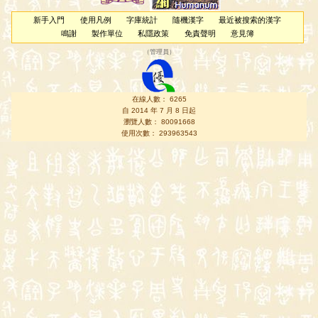
新手入門
使用凡例
字庫統計
隨機漢字
最近被搜索的漢字
鳴謝
製作單位
私隱政策
免責聲明
意見簿
（
管理員
）
在線人數： 6265
自 2014 年 7 月 8 日起
瀏覽人數： 80091668
使用次數： 293963543