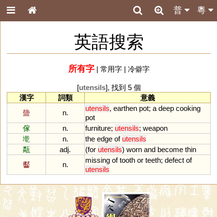
普
粵
英語搜索
所有字
|
常用字
|
冷僻字
[
utensils
], 找到 5 個
漢字
詞類
意義
utensils
,
earthen
pot
;
a
deep
cooking
䀇
n.
pot
傢
n.
furniture
;
utensils
;
weapon
墘
n.
the
edge
of
utensils
甐
adj.
(
for
utensils
)
worn
and
become
thin
missing
of
tooth
or
teeth
;
defect
of
齾
n.
utensils