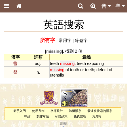
普
粵
英語搜索
所有字
|
常用字
|
冷僻字
[
missing
], 找到 2 個
漢字
詞類
意義
齤
adj.
teeth
missing
;
teeth
exposing
missing
of
tooth
or
teeth
;
defect
of
齾
n.
utensils
新手入門
使用凡例
字庫統計
隨機漢字
最近被搜索的漢字
鳴謝
製作單位
私隱政策
免責聲明
意見簿
（
管理員
）