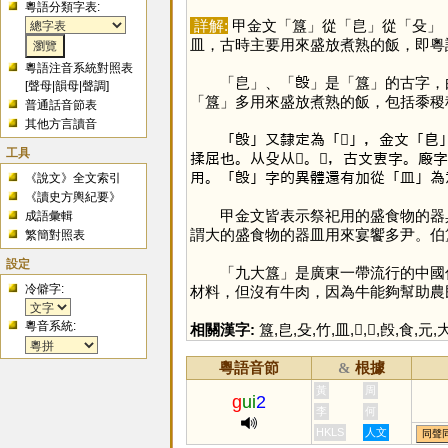
粵語分類字表:
詳解:
甲金文「
簋
」從「
皀
」從「
殳
」
皿，古時主要用來盛放煮熟的飯，即粵
粵語注音系統對照表
「
皀
」、「
𣪘
」是「
簋
」的古字，
[
聲母
|
韻母
|
聲調
]
「
簋
」多用來盛放煮熟的飯，包括黍稷
普通話音節表
其他方言讀音
「
𣪘
」又隸定為「
𣪕
」，金文「
皀
工具
揉屈也。从殳从𠧢。𠧢，古文叀字。廏
用。「
𣪘
」字的異體還有加從「
皿
」為
《說文》全文索引
《讀史方輿紀要》
甲金文皆表示祭祀用的盛食物的器具。
成語彙輯
謂大的盛食物的器皿用來宴饗多尹。伯
繁簡對照表
設定
「九大簋」是廣東一帶流行的中國
冷僻字:
材料，但沒有牛肉，因為牛能夠幫助農
粵音系統:
相關漢字:
簋
,
皀
,
殳
,
竹
,
皿
,
𣪕
,
𠧢
,
㲃
,
食
,
元
,
粵語音節
根據
&
黃
周
g
ui
2
李
何
HKLS
人文
同聲