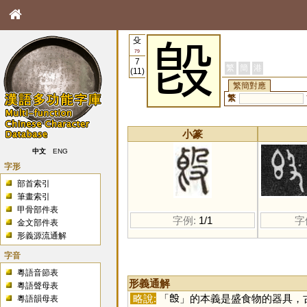
殳
𣪘
79
7
繁
簡
港
(11)
繁簡對應
繁
小篆
中文
ENG
字形
部首索引
筆畫索引
甲骨部件表
字例:
1/1
字
金文部件表
形義源流通解
字音
粵語音節表
形義通解
粵語聲母表
略說:
「
𣪘
」的本義是盛食物的器具，
粵語韻母表