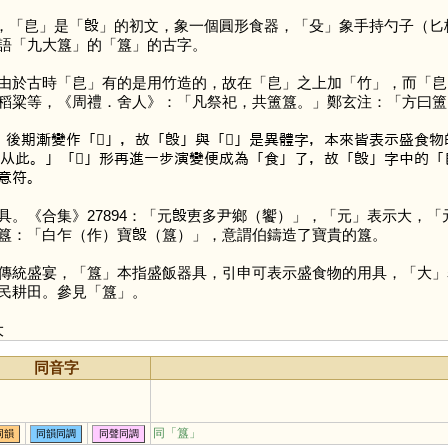
，「
皀
」是「
𣪘
」的初文，象一個圓形食器，「
殳
」象手持勺子（匕
語「九大簋」的「
簋
」的古字。
由於古時「
皀
」有的是用竹造的，故在「
皀
」之上加「
竹
」，而「
皀
稻粱等，《周禮．舍人》：「凡祭祀，共簠簋。」鄭玄注：「方曰簠
」後期漸變作「
𠧢
」，故「
𣪘
」與「
㲃
」是異體字，本來皆表示盛食物
字从此。」「
𠧢
」形再進一步演變便成為「
食
」了，故「
𣪘
」字中的「
意符。
《合集》27894：「元𣪘叀多尹鄉（饗）」，「
元
」表示大，「
簋：「白乍（作）寶𣪘（簋）」，意謂伯鑄造了寶貴的簋。
傳統盛宴，「
簋
」本指盛飯器具，引申可表示盛食物的用具，「
大
」
民耕田。參見「
簋
」。
大
同音字
同「
簋
」
同韻
同韻同調
同聲同調