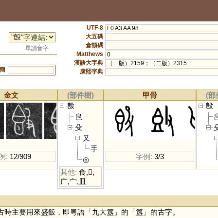
UTF-8
F0 A3 AA 98
大五碼
倉頡碼
單讀音字
Matthews
0
漢語大字典
（一版）2159；（二版）2315
簡
康熙字典
金文
(部件樹)
甲骨
(部
𣪘
𣪘
皀
殳
又
手
例:
12/909
字例:
3/3
◎
其他:
食
,
𠧢
,
广
,
宀
,
皿
古時主要用來盛飯，即粵語「九大簋」的「
簋
」的古字。