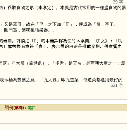
39 字
柶）舀取食物之形（李孝定）。本義是古代常用的一種盛食物的器
」又是器皿，故在「
皀
」之下加「
皿
」，便成為「
簋
」字了。
，圓曰簋，盛黍稷稻粱器。」
的器皿。許慎把「
㲃
」的本義誤釋為使竹木柔曲，《說文》：「㲃，
皀
」或替換為意符「
食
」，表示簋的用途是盛載食物，供宴饗之
元簋」即大簋（孟世凱），「多尹」是官名，是商朝大臣之一；意
表示極為豐盛之意，「九大簋」即九道菜，每道菜都選用最好的
631 字
詞例(
) /
解釋
備註