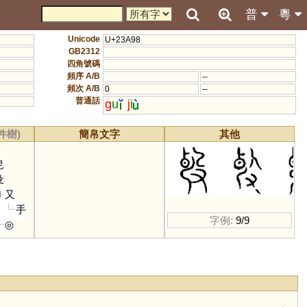
普
粵
Unicode
U+23A98
GB2312
四角號碼
頻序 A/B
--
頻次 A/B
0
--
普通話
g
u
j
i
件樹)
簡帛文字
其他
皀
殳
又
手
字例:
9/9
◎