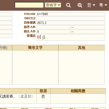
普
粵
Unicode
U+7680
GB2312
四角號碼
2671.1
頻序 A/B
--
頻次 A/B
0
--
普通話
b
j
件樹)
簡帛文字
其他
部居
相關異體
又讀若香。
〔皮及切〕
皀