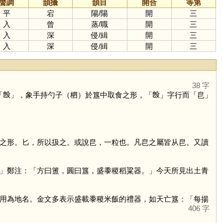
聲調
韻攝
韻目
開合
等第
平
宕
陽
/
陽
開
三
入
曾
蒸
/
職
開
三
入
深
侵
/
緝
開
三
入
深
侵
/
緝
開
三
38 字
「
𣪘
」，象手持勺子（柶）於簋中取食之形，「
𣪘
」字行而「
皀
」
之形。匕，所以扱之。或說皀，一粒也。凡皀之屬皆从皀。又讀
」鄭注：「方曰簠，圓曰簋，盛黍稷稻粱器。」今天所見出土青
用為地名。金文多表示盛載黍稷米飯的禮器，如天亡簋：「每揚
406 字