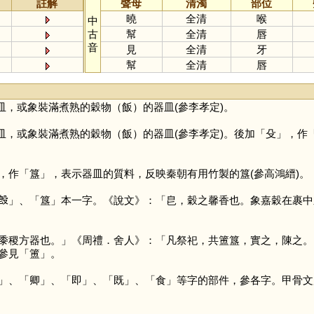
註解
聲母
清濁
部位
曉
全清
喉
中
古
幫
全清
唇
音
見
全清
牙
幫
全清
唇
皿，或象裝滿煮熟的穀物（飯）的器皿(參李孝定)。
皿，或象裝滿煮熟的穀物（飯）的器皿(參李孝定)。後加「
殳
」，作
，作「
簋
」，表示器皿的質料，反映秦朝有用竹製的簋(參高鴻縉)。
𣪘
」、「
簋
」本一字。《說文》：「皀，穀之馨香也。象嘉穀在裹中
稷方器也。」《周禮．舍人》：「凡祭祀，共簠簋，實之，陳之。
參見「
簠
」。
」、「
卿
」、「
即
」、「
既
」、「
食
」等字的部件，參各字。甲骨文