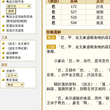
《廣韻》
頁碼
反切
粵語分類字表:
皀
172
許良
皀
527
彼側
粵語注音系統對照表
皀
533
居立
[
聲母
|
韻母
|
聲調
]
皀
534
彼及
普通話音節表
其他方言讀音
形義通解
略說:
「
皀
」甲、金文象盛載食物的器
工具
《說文》全文索引
詳解:
「
皀
」甲、金文象盛載食物的器
《讀史方輿紀要》
漸廢。
成語彙輯
繁簡對照表
小篆在「
皀
」外，加竹、皿等意符
設定
「
皀
」又隸作「
㿝
」，「
皀
」、「
冷僻字:
若香。」自甲金文觀之，許說非是。
粵音系統:
關於簋的形制，《說文》：「簋，黍
銅器，簋圓而簠方，與鄭玄所言相同，
「
皀
」表示盛飯的食器，用作「
鄉
王休于尊㿝」。參見「
𣪘
」、「
簋
」。