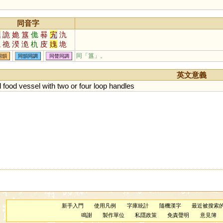
同音字
鬼
詭
姽
簋
佹
晷
宄
氿
觤
祪
湀
洈
朹
庋
媿
垝
庪
匭
同「簋」。
同韻
同韻同調
同聲同調
英文意義
d
food
vessel
with
two
or
four
loop
handles
新手入門
使用凡例
字庫統計
隨機漢字
最近被搜索
鳴謝
製作單位
私隱政策
免責聲明
意見簿