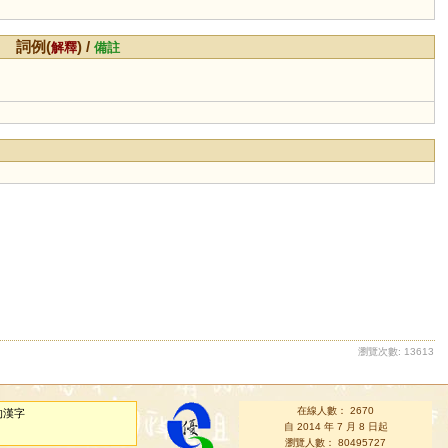
詞例(
) /
解釋
備註
瀏覽次數: 13613
在線人數： 2670
的漢字
自 2014 年 7 月 8 日起
瀏覽人數： 80495727