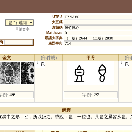
UTF-8
E7 9A 80
大五碼
倉頡碼
難竹日心
單讀音字
Matthews
0
漢語大字典
（一版）2644；（二版）2830
簡
康熙字典
714
金文
(部件樹)
甲骨
(部
皀
皀
字例:
4/6
字例:
2/2
解釋
在裹中之形，匕，所以扱之。或說：皀，一粒也。凡皀之屬皆从皀。