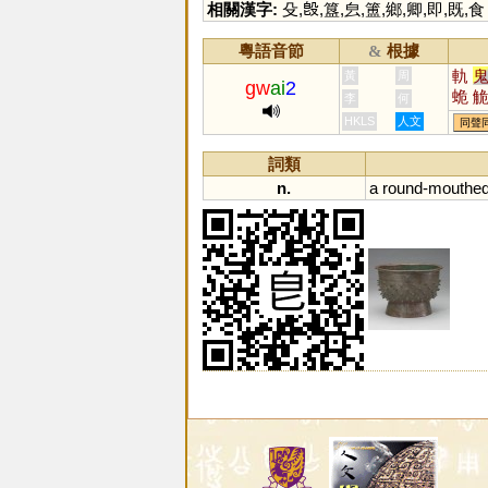
相關漢字:
殳
,
𣪘
,
簋
,
㿝
,
簠
,
鄉
,
卿
,
即
,
既
,
食
粵語音節
根據
&
軌
黃
周
gw
ai
2
蛫
李
何
厬
HKLS
人文
同聲
詞類
n.
a
round
-
mouthe