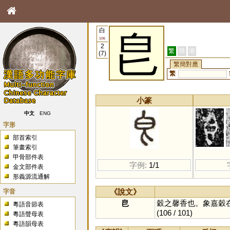
白
皀
106
2
繁
簡
港
(7)
繁簡對應
繁
小篆
中文
ENG
字形
部首索引
筆畫索引
甲骨部件表
字例:
1/1
金文部件表
形義源流通解
字音
《說文》
皀
穀之馨香也。象嘉穀
粵語音節表
(106 / 101)
粵語聲母表
粵語韻母表