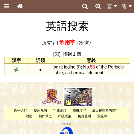
普
粵
英語搜索
常用字
所有字
|
|
冷僻字
[
53
], 找到 1 個
漢字
詞類
意義
iodin
;
iodine
(
I
);
No
.
53
of
the
Periodic
碘
n.
Table
;
a
chemical
element
新手入門
使用凡例
字庫統計
隨機漢字
最近被搜索的漢字
鳴謝
製作單位
私隱政策
免責聲明
意見簿
（
管理員
）