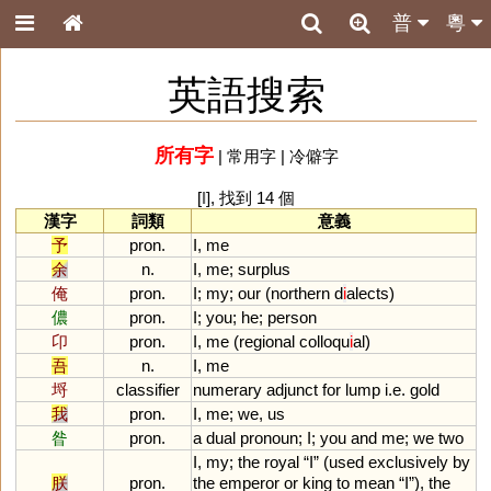
普
粵
英語搜索
所有字
|
常用字
|
冷僻字
[
I
], 找到 14 個
漢字
詞類
意義
予
pron.
I
,
me
余
n.
I
,
me
;
surplus
俺
pron.
I
;
my
;
our
(
northern
d
i
alects
)
儂
pron.
I
;
you
;
he
;
person
卬
pron.
I
,
me
(
regional
colloqu
i
al
)
吾
n.
I
,
me
埒
classifier
numerary
adjunct
for
lump
i
.
e
.
gold
我
pron.
I
,
me
;
we
,
us
昝
pron.
a
dual
pronoun
;
I
;
you
and
me
;
we
two
I
,
my
;
the
royal
“
I
” (
used
exclusively
by
朕
pron.
the
emperor
or
king
to
mean
“
I
”),
the