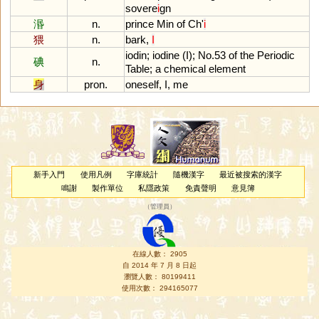
sovere
i
gn
湣
n.
prince
Min
of
Ch
'
i
猥
n.
bark
,
I
iodin
;
iodine
(
I
);
No
.
53
of
the
Periodic
碘
n.
Table
;
a
chemical
element
身
pron.
oneself
,
I
,
me
新手入門
使用凡例
字庫統計
隨機漢字
最近被搜索的漢字
鳴謝
製作單位
私隱政策
免責聲明
意見簿
（
管理員
）
在線人數： 2905
自 2014 年 7 月 8 日起
瀏覽人數： 80199411
使用次數： 294165077