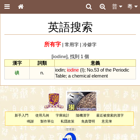
普
粵
英語搜索
所有字
|
常用字
|
冷僻字
[
iodine
], 找到 1 個
漢字
詞類
意義
iodin
;
iodine
(
I
);
No
.
53
of
the
Periodic
碘
n.
Table
;
a
chemical
element
新手入門
使用凡例
字庫統計
隨機漢字
最近被搜索的漢字
鳴謝
製作單位
私隱政策
免責聲明
意見簿
（
管理員
）