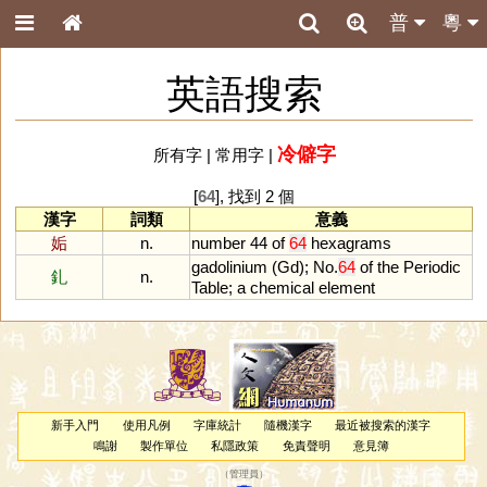
普
粵
英語搜索
冷僻字
所有字
|
常用字
|
[
64
], 找到 2 個
漢字
詞類
意義
姤
n.
number
44
of
64
hexagrams
gadolinium
(
Gd
);
No
.
64
of
the
Periodic
釓
n.
Table
;
a
chemical
element
新手入門
使用凡例
字庫統計
隨機漢字
最近被搜索的漢字
鳴謝
製作單位
私隱政策
免責聲明
意見簿
（
管理員
）