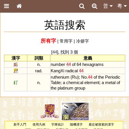
普
粵
英語搜索
所有字
|
常用字
|
冷僻字
[
44
], 找到 3 個
漢字
詞類
意義
姤
n.
number
44
of
64
hexagrams
尸
rad.
KangXi
radical
44
ruthenium
(
Ru
);
No
.
44
of
the
Periodic
釕
n.
Table
;
a
chemical
element
;
a
metal
of
the
platinum
group
新手入門
使用凡例
字庫統計
隨機漢字
最近被搜索的漢字