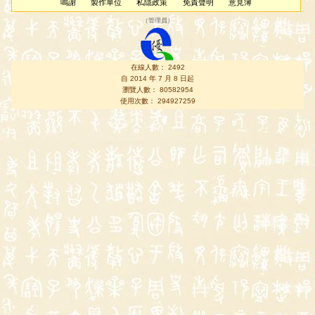
鳴謝
製作單位
私隱政策
免責聲明
意見簿
（
管理員
）
在線人數： 2492
自 2014 年 7 月 8 日起
瀏覽人數： 80582954
使用次數： 294927259