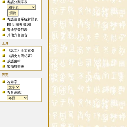
粵語分類字表:
粵語注音系統對照表
[
聲母
|
韻母
|
聲調
]
普通話音節表
其他方言讀音
工具
《說文》全文索引
《讀史方輿紀要》
成語彙輯
繁簡對照表
設定
冷僻字:
粵音系統: