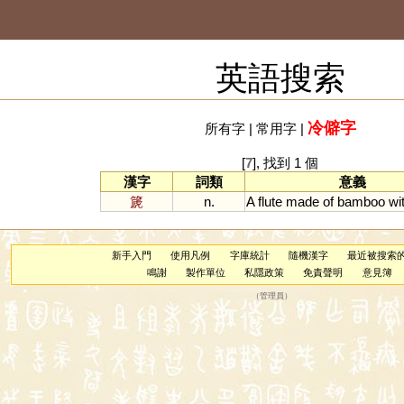
英語搜索
冷僻字
所有字
|
常用字
|
[
7
], 找到 1 個
漢字
詞類
意義
篪
n.
A
flute
made
of
bamboo
wi
新手入門
使用凡例
字庫統計
隨機漢字
最近被搜索
鳴謝
製作單位
私隱政策
免責聲明
意見簿
（
管理員
）