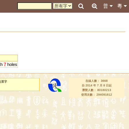
普
粵
th
7
holes
在線人數： 3668
的漢字
自 2014 年 7 月 8 日起
瀏覽人數： 80160213
使用次數： 294091612