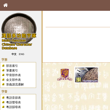
中文
ENG
字形
部首索引
筆畫索引
甲骨部件表
金文部件表
形義源流通解
字音
粵語音節表
粵語聲母表
粵語韻母表