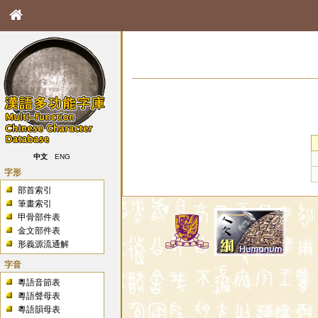
中文
ENG
字形
部首索引
筆畫索引
甲骨部件表
金文部件表
形義源流通解
字音
粵語音節表
粵語聲母表
粵語韻母表