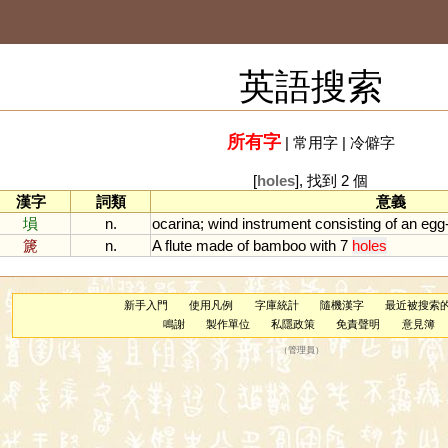
英語搜索
所有字
|
常用字
|
冷僻字
[
holes
], 找到 2 個
漢字
詞類
意義
塤
n.
ocarina
;
wind
instrument
consisting
of
an
egg
篪
n.
A
flute
made
of
bamboo
with
7
holes
新手入門
使用凡例
字庫統計
隨機漢字
最近被搜索
鳴謝
製作單位
私隱政策
免責聲明
意見簿
（
管理員
）