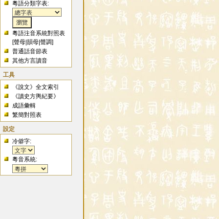
粵語分類字表:
粵語注音系統對照表
[
聲母
|
韻母
|
聲調
]
普通話音節表
其他方言讀音
工具
《說文》全文索引
《讀史方輿紀要》
成語彙輯
繁簡對照表
設定
冷僻字:
粵音系統: