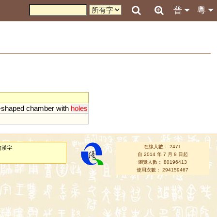
普
粵
-
shaped
chamber
with
holes
在線人數： 2471
的漢字
自 2014 年 7 月 8 日起
瀏覽人數： 80196413
使用次數： 294159467