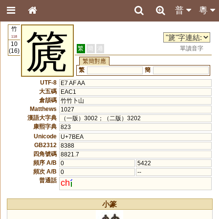
普
粵
竹
篪
118
10
繁
簡
港
單讀音字
(16)
繁簡對應
繁
簡
UTF-8
E7 AF AA
大五碼
EAC1
倉頡碼
竹竹卜山
Matthews
1027
漢語大字典
（一版）3002；（二版）3202
康熙字典
823
Unicode
U+7BEA
GB2312
8388
四角號碼
8821.7
頻序 A/B
0
5422
頻次 A/B
0
--
普通話
ch
小篆