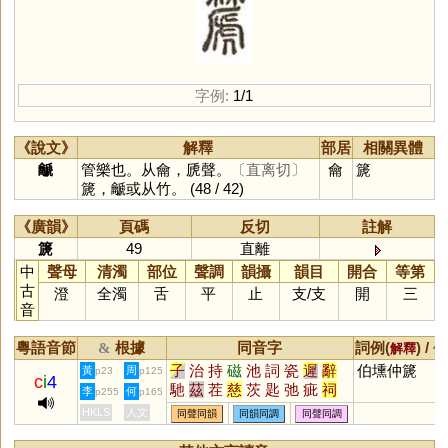
字例:
1/1
《說文》
解釋
部居
相關異體
䶵
管樂也。从龠，虒聲。
〔直离切〕
龠
篪
篪，䶵或从竹。
(48 / 42)
《廣韻》
頁碼
反切
註解
篪
49
直離
中
聲母
清濁
部位
聲調
韻攝
韻目
開合
等第
古
澄
全濁
舌
平
止
支
/
支
開
三
音
粵語音節
根據
同音字
詞例(
) /
&
解釋
備
子
治
持
磁
池
詞
瓷
遲
辭
伯壎仲篪
黃
周
p23
p125
c
i
4
馳
茲
茬
慈
茨
匙
弛
疵
祠
李
何
p255
p165
踶
訾
臍
薺
泜
踟
餈
茈
鶿
HKLS
人文
同聲同韻
同韻同調
同聲同調
墀
茌
沶
坻
荎
蚳
箈
箎
薋
漦
濨
澬
歭
徲
嬨
柌
貾
跢