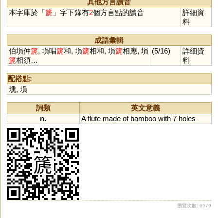
其他方言讀音
迡
謘
鈶
本字庫於「
篪
」字下錄有
2
個方言點的讀音
詳細資
料
成語彙輯
伯塤仲
篪
, 塤唱
篪
和, 塤
篪
相和, 塤
篪
相應, 塤
(5/16)
詳細資
篪
相須…
料
配搭點:
壎
,
塤
詞類
英文意義
n.
A
flute
made
of
bamboo
with
7
holes
瀏覽次數: 6579