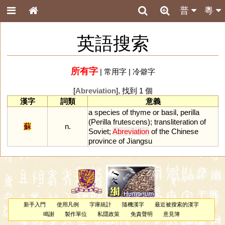
普
粵
英語搜索
所有字
|
常用字
|
冷僻字
[
Abreviation
], 找到 1 個
漢字
詞類
意義
a
species
of
thyme
or
basil
,
perilla
(
Perilla
frutescens
);
transliteration
of
蘇
n.
Soviet
;
Abreviation
of
the
Chinese
province
of
Jiangsu
新手入門
使用凡例
字庫統計
隨機漢字
最近被搜索的漢字
鳴謝
製作單位
私隱政策
免責聲明
意見簿