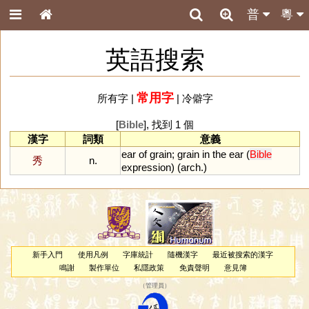
普
粵
英語搜索
常用字
所有字
|
|
冷僻字
[
Bible
], 找到 1 個
漢字
詞類
意義
ear
of
grain
;
grain
in
the
ear
(
Bible
秀
n.
expression
) (
arch
.)
新手入門
使用凡例
字庫統計
隨機漢字
最近被搜索的漢字
鳴謝
製作單位
私隱政策
免責聲明
意見簿
（
管理員
）