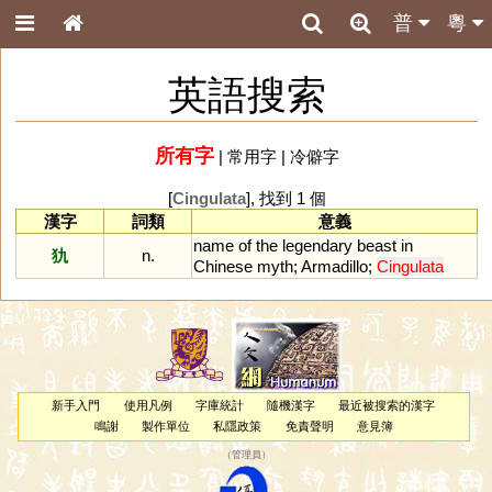
普
粵
英語搜索
所有字
|
常用字
|
冷僻字
[
Cingulata
], 找到 1 個
漢字
詞類
意義
name
of
the
legendary
beast
in
犰
n.
Chinese
myth
;
Armadillo
;
Cingulata
新手入門
使用凡例
字庫統計
隨機漢字
最近被搜索的漢字
鳴謝
製作單位
私隱政策
免責聲明
意見簿
（
管理員
）