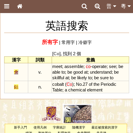
普
粵
英語搜索
所有字
|
常用字
|
冷僻字
[
Co
], 找到 2 個
漢字
詞類
意義
meet
;
assemble
;
co
-
operate
;
see
;
be
會
v.
able
to
;
be
good
at
;
understand
;
be
skillful
at
;
be
likely
to
;
be
sure
to
cobalt
(
Co
);
No
.
27
of
the
Periodic
鈷
n.
Table
;
a
chemical
element
新手入門
使用凡例
字庫統計
隨機漢字
最近被搜索的漢字