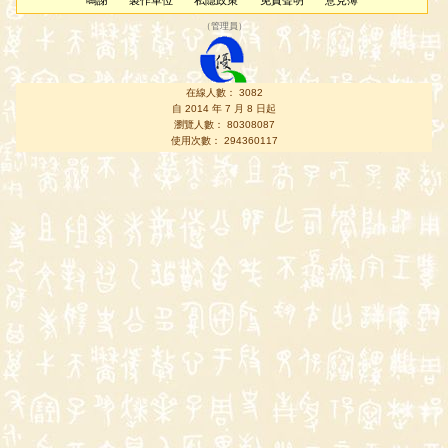
鳴謝
製作單位
私隱政策
免責聲明
意見簿
（
管理員
）
在線人數： 3082
自 2014 年 7 月 8 日起
瀏覽人數： 80308087
使用次數： 294360117