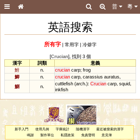
普
粵
英語搜索
所有字
|
常用字
|
冷僻字
[
Crucian
], 找到 3 個
漢字
詞類
意義
鮒
n.
crucian
carp
;
frog
鯽
n.
crucian
carp
,
carassius
auratus
,
cuttlefish
(
arch
.):
Crucian
carp
,
squid
,
鰂
n.
inkfish
新手入門
使用凡例
字庫統計
隨機漢字
最近被搜索的漢字
鳴謝
製作單位
私隱政策
免責聲明
意見簿