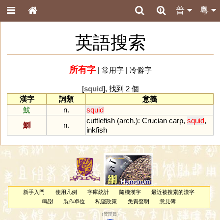
普
粵
英語搜索
所有字
|
常用字
|
冷僻字
[
squid
], 找到 2 個
漢字
詞類
意義
魷
n.
squid
cuttlefish
(
arch
.):
Crucian
carp
,
squid
,
鰂
n.
inkfish
新手入門
使用凡例
字庫統計
隨機漢字
最近被搜索的漢字
鳴謝
製作單位
私隱政策
免責聲明
意見簿
（
管理員
）