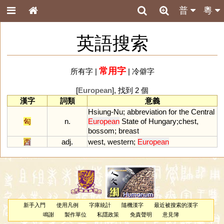
普
粵
英語搜索
常用字
所有字
|
|
冷僻字
[
European
], 找到 2 個
漢字
詞類
意義
Hsiung
-
Nu
;
abbreviation
for
the
Central
匈
n.
European
State
of
Hungary
;
chest
,
bossom
;
breast
西
adj.
west
,
western
;
European
新手入門
使用凡例
字庫統計
隨機漢字
最近被搜索的漢字
鳴謝
製作單位
私隱政策
免責聲明
意見簿