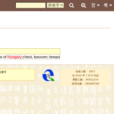
普
粵
te
of
Hungary
;
chest
,
bossom
;
breast
在線人數： 3317
的漢字
自 2014 年 7 月 8 日起
瀏覽人數： 80311273
使用次數： 294365799