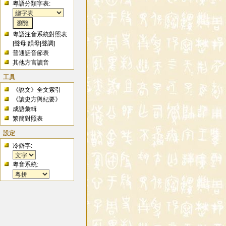
粵語分類字表:
粵語注音系統對照表
[
聲母
|
韻母
|
聲調
]
普通話音節表
其他方言讀音
工具
《說文》全文索引
《讀史方輿紀要》
成語彙輯
繁簡對照表
設定
冷僻字:
粵音系統: