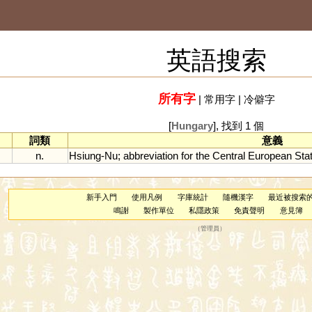
英語搜索
所有字
|
常用字
|
冷僻字
[
Hungary
], 找到 1 個
詞類
意義
n.
Hsiung
-
Nu
;
abbreviation
for
the
Central
European
Sta
新手入門
使用凡例
字庫統計
隨機漢字
最近被搜索
鳴謝
製作單位
私隱政策
免責聲明
意見簿
（
管理員
）