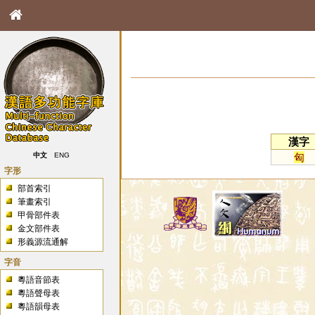
漢字
匈
中文
ENG
字形
部首索引
筆畫索引
甲骨部件表
金文部件表
形義源流通解
字音
粵語音節表
粵語聲母表
粵語韻母表