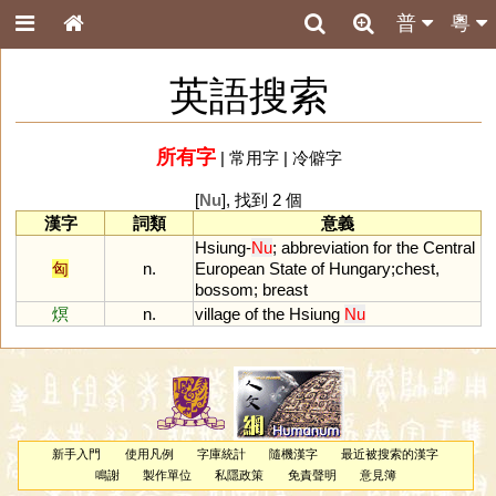
普
粵
英語搜索
所有字
|
常用字
|
冷僻字
[
Nu
], 找到 2 個
漢字
詞類
意義
Hsiung
-
Nu
;
abbreviation
for
the
Central
匈
n.
European
State
of
Hungary
;
chest
,
bossom
;
breast
熐
n.
village
of
the
Hsiung
Nu
新手入門
使用凡例
字庫統計
隨機漢字
最近被搜索的漢字
鳴謝
製作單位
私隱政策
免責聲明
意見簿