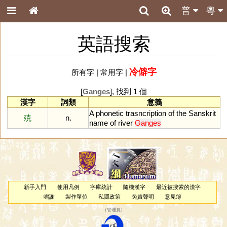
普
粵
英語搜索
冷僻字
所有字
|
常用字
|
[
Ganges
], 找到 1 個
漢字
詞類
意義
A
phonetic
trasncription
of
the
Sanskrit
殑
n.
name
of
river
Ganges
新手入門
使用凡例
字庫統計
隨機漢字
最近被搜索的漢字
鳴謝
製作單位
私隱政策
免責聲明
意見簿
（
管理員
）