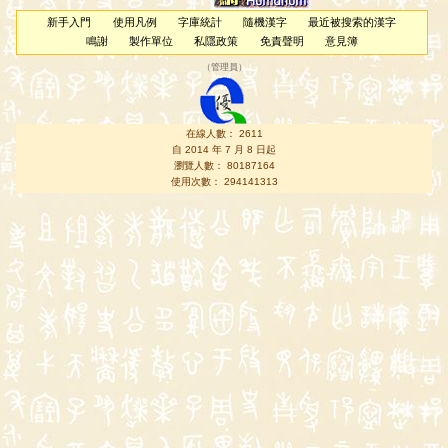
新手入門
使用凡例
字庫統計
隨機漢字
最近被搜索的漢字
鳴謝
製作單位
私隱政策
免責聲明
意見簿
（
管理員
）
在線人數： 2611
自 2014 年 7 月 8 日起
瀏覽人數： 80187164
使用次數： 294141313