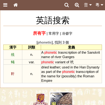
普
粵
英語搜索
所有字
|
常用字
|
冷僻字
[
phonetic
], 找到 3 個
漢字
詞類
意義
A
phonetic
trasncription
of
the
Sanskrit
殑
n.
name
of
river
Ganges
蝳
var.
phonetic
variant
of
玳
dried
leather
;
used
in
the
Han
Dynasty
as
part
of
the
phonetic
transcription
of
靬
n.
the
name
for
(
possibly
)
the
Roman
Empire