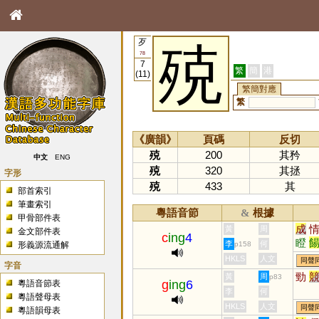
歹
殑
78
7
繁
簡
港
(11)
繁簡對應
繁
《廣韻》
頁碼
反切
殑
200
其矜
中文
ENG
殑
320
其拯
字形
殑
433
其
部首索引
筆畫索引
粵語音節
根據
&
甲骨部件表
成
黃
周
金文部件表
c
ing
4
瞪
李
何
形義源流通解
p158
HKLS
人文
同聲
字音
勁
黃
周
p83
g
ing
6
粵語音節表
李
何
粵語聲母表
HKLS
人文
同聲
粵語韻母表