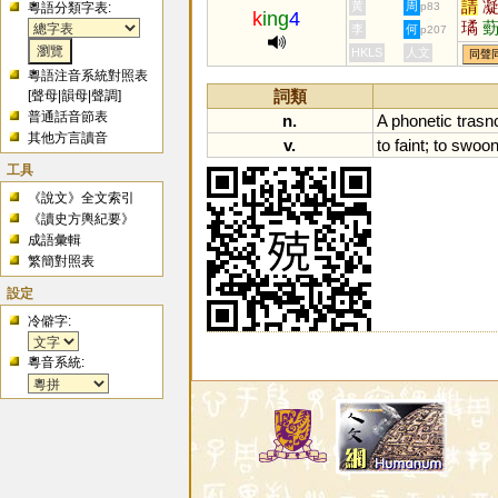
請
黃
周
粵語分類字表:
p83
k
ing
4
璚
李
何
p207
嬛
HKLS
人文
同聲
粵語注音系統對照表
詞類
[
聲母
|
韻母
|
聲調
]
普通話音節表
n.
A
phonetic
trasnc
其他方言讀音
v.
to
faint
;
to
swoo
工具
《說文》全文索引
《讀史方輿紀要》
成語彙輯
繁簡對照表
設定
冷僻字:
粵音系統: