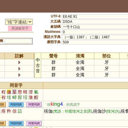
UTF-8
E6 AE 91
大五碼
D5DA
倉頡碼
一弓十口山
異讀破音字
Matthews
0
漢語大字典
（一版）1387；（二版）1487
簡
康熙字典
509
註解
聲母
清濁
部位
中
群
全濁
牙
古
群
全濁
牙
音
群
全濁
牙
同音字
情
程
徵
呈
懲
晴
澄
氰
餳
裎
埕
蟳
脭
珵
澂
酲
k
ing
4
「殑
」的異讀字
同韻
同韻同調
同聲同調
競
痙
矜
倞
誩
殑伽
,殑伽沙
,殑
(梵語：印度恆河之音譯)
(恆河沙)
同韻
同韻同調
同聲同調