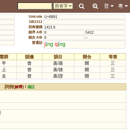
普
粵
Unicode
U+6B91
GB2312
四角號碼
1421.6
頻序 A/B
0
5422
頻次 A/B
0
--
普通話
j
ng
q
ng
聲調
韻攝
韻目
開合
等第
平
曾
蒸
/
蒸
開
三
上
曾
蒸
/
拯
開
三
去
曾
蒸
/
證
開
三
詞例(
) /
解釋
備註
耆