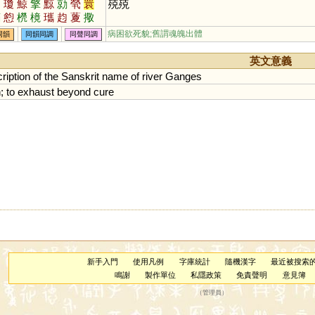
凝
瓊
鯨
擎
黥
勍
煢
睘
殑殑
葝
憌
橩
樈
瓗
赹
藑
擏
瞏
惸
檠
病困欲死貌;舊謂魂魄出體
同韻
同韻同調
同聲同調
英文意義
ription
of
the
Sanskrit
name
of
river
Ganges
n
;
to
exhaust
beyond
cure
新手入門
使用凡例
字庫統計
隨機漢字
最近被搜索
鳴謝
製作單位
私隱政策
免責聲明
意見簿
（
管理員
）