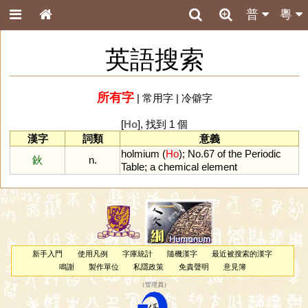
普
粵
英語搜索
所有字
|
常用字
|
冷僻字
[
Ho
], 找到 1 個
漢字
詞類
意義
holmium
(
Ho
);
No
.
67
of
the
Periodic
鈥
n.
Table
;
a
chemical
element
新手入門
使用凡例
字庫統計
隨機漢字
最近被搜索的漢字
鳴謝
製作單位
私隱政策
免責聲明
意見簿
（
管理員
）