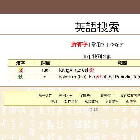
英語搜索
所有字
|
常用字
|
冷僻字
[
67
], 找到 2 個
漢字
詞類
意義
文
rad.
KangXi
radical
67
鈥
n.
holmium
(
Ho
);
No
.
67
of
the
Periodic
Tab
新手入門
使用凡例
字庫統計
隨機漢字
最近被搜索
鳴謝
製作單位
私隱政策
免責聲明
意見簿
（
管理員
）