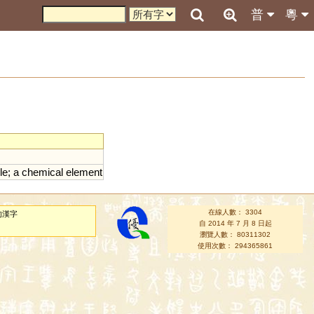
普
粵
le
;
a
chemical
element
在線人數： 3304
的漢字
自 2014 年 7 月 8 日起
瀏覽人數： 80311302
使用次數： 294365861