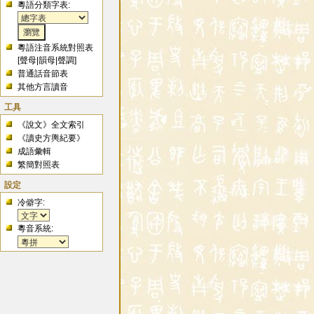
粵語分類字表:
粵語注音系統對照表
[
聲母
|
韻母
|
聲調
]
普通話音節表
其他方言讀音
工具
《說文》全文索引
《讀史方輿紀要》
成語彙輯
繁簡對照表
設定
冷僻字:
粵音系統: