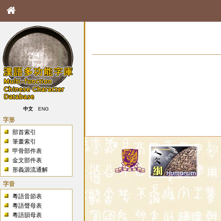
中文
ENG
字形
部首索引
筆畫索引
甲骨部件表
金文部件表
形義源流通解
字音
粵語音節表
粵語聲母表
粵語韻母表