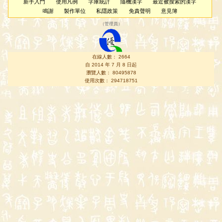
新手入門
使用凡例
字庫統計
隨機漢字
最近被搜索的漢字
鳴謝
製作單位
私隱政策
免責聲明
意見簿
（
管理員
）
在線人數： 2664
自 2014 年 7 月 8 日起
瀏覽人數： 80495878
使用次數： 294718751