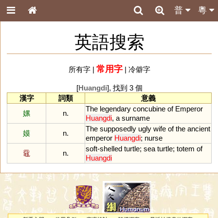
普
粵
英語搜索
常用字
所有字
|
|
冷僻字
[
Huangdi
], 找到 3 個
漢字
詞類
意義
The
legendary
concubine
of
Emperor
嫘
n.
Huangdi
,
a
surname
The
supposedly
ugly
wife
of
the
ancient
嫫
n.
emperor
Huangdi
;
nurse
soft
-
shelled
turtle
;
sea
turtle
;
totem
of
黿
n.
Huangdi