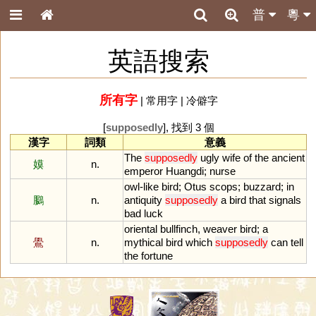
普
粵
英語搜索
所有字
|
常用字
|
冷僻字
[
supposedly
], 找到 3 個
漢字
詞類
意義
The
supposedly
ugly
wife
of
the
ancient
嫫
n.
emperor
Huangdi
;
nurse
owl
-
like
bird
;
Otus
scops
;
buzzard
;
in
鵩
n.
antiquity
supposedly
a
bird
that
signals
bad
luck
oriental
bullfinch
,
weaver
bird
;
a
鷽
n.
mythical
bird
which
supposedly
can
tell
the
fortune