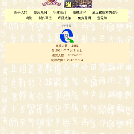
新手入門
使用凡例
字庫統計
隨機漢字
最近被搜索的漢字
鳴謝
製作單位
私隱政策
免責聲明
意見簿
（
管理員
）
在線人數： 2881
自 2014 年 7 月 8 日起
瀏覽人數： 80254305
使用次數： 294271604