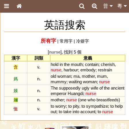
普
粵
英語搜索
所有字
|
常用字
|
冷僻字
[
nurse
], 找到 5 個
漢字
詞類
意義
hold
in
the
mouth
;
contain
;
cherish
,
含
v.
nurse
,
harbour
;
embody
;
restrain
old
woman
;
ma
,
mother
,
mum
,
媽
n.
mummy
;
waiting
woman
;
nurse
The
supposedly
ugly
wife
of
the
ancient
嫫
n.
emperor
Huangdi
;
nurse
嬭
n.
mother
;
nurse
(
one
who
breastfeeds
)
to
worry
;
to
pity
,
to
sympathize
;
to
help
恤
v.
out
;
to
take
into
account
;
to
nurse