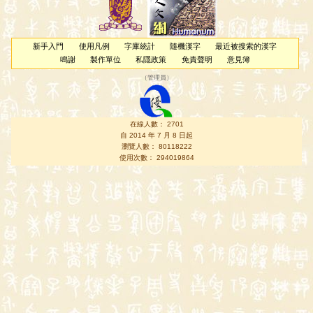
新手入門
使用凡例
字庫統計
隨機漢字
最近被搜索的漢字
鳴謝
製作單位
私隱政策
免責聲明
意見簿
（
管理員
）
在線人數： 2701
自 2014 年 7 月 8 日起
瀏覽人數： 80118222
使用次數： 294019864