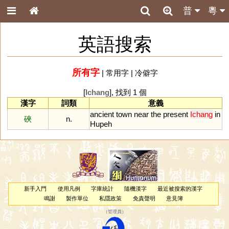
普
粵
英語搜索
所有字
|
常用字
|
冷僻字
[
Ichang
], 找到 1 個
漢字
詞類
意義
ancient
town
near
the
present
Ichang
in
硤
n.
Hupeh
新手入門
使用凡例
字庫統計
隨機漢字
最近被搜索的漢字
鳴謝
製作單位
私隱政策
免責聲明
意見簿
（
管理員
）