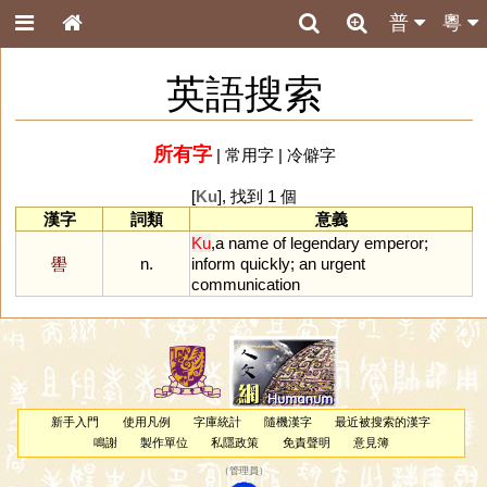
普
粵
英語搜索
所有字
|
常用字
|
冷僻字
[
Ku
], 找到 1 個
漢字
詞類
意義
Ku
,
a
name
of
legendary
emperor
;
嚳
n.
inform
quickly
;
an
urgent
communication
新手入門
使用凡例
字庫統計
隨機漢字
最近被搜索的漢字
鳴謝
製作單位
私隱政策
免責聲明
意見簿
（
管理員
）