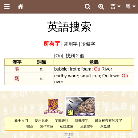
普
粵
英語搜索
所有字
|
常用字
|
冷僻字
[
Ou
], 找到 2 個
漢字
詞類
意義
漚
n.
bubble
;
froth
;
foam
;
Ou
River
earthy
ware
;
small
cup
;
Ou
town
;
Ou
甌
n.
river
新手入門
使用凡例
字庫統計
隨機漢字
最近被搜索的漢字
鳴謝
製作單位
私隱政策
免責聲明
意見簿
（
管理員
）