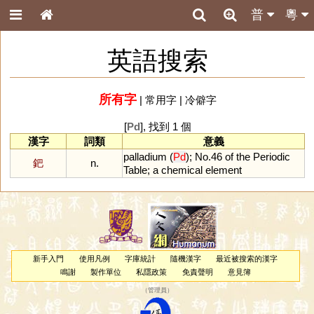
普
粵
英語搜索
所有字
|
常用字
|
冷僻字
[
Pd
], 找到 1 個
漢字
詞類
意義
palladium
(
Pd
);
No
.
46
of
the
Periodic
鈀
n.
Table
;
a
chemical
element
新手入門
使用凡例
字庫統計
隨機漢字
最近被搜索的漢字
鳴謝
製作單位
私隱政策
免責聲明
意見簿
（
管理員
）