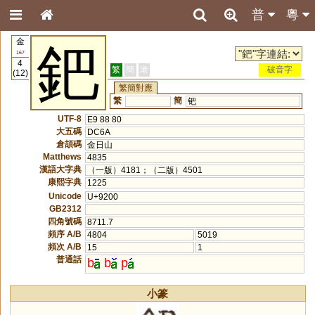
普
粵
金
鈀
167
4
繁
簡
港
破音字
(12)
繁簡對應
繁
簡
钯
UTF-8
E9 88 80
大五碼
DC6A
倉頡碼
金日山
Matthews
4835
漢語大字典
（一版）4181；（二版）4501
康熙字典
1225
Unicode
U+9200
GB2312
四角號碼
8711.7
頻序 A/B
4804
5019
頻次 A/B
15
1
普通話
b
b
p
小篆