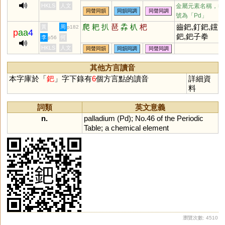
HKLS
人文
金屬元素名稱，符
同聲同韻
同韻同調
同聲同調
號為「Pd」
爬
耙
扒
琶
掱
朳
杷
齒鈀,釘鈀,钂
黃
周
p182
p
aa
4
鈀,鈀子拳
李
何
p56
HKLS
人文
同聲同韻
同韻同調
同聲同調
其他方言讀音
本字庫於「
鈀
」字下錄有
6
個方言點的讀音
詳細資
料
詞類
英文意義
n.
palladium
(
Pd
);
No
.
46
of
the
Periodic
Table
;
a
chemical
element
瀏覽次數: 4510