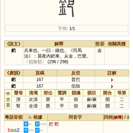
字例:
1/1
《說文》
解釋
部居
相關異體
鈀
兵車也。一曰：鐵也。《司馬
金
法》：晨夜內鈀車。从金，巴聲。
〔伯加切〕
(296 / 298)
《廣韻》
頁碼
反切
註解
鈀
167
普巴
鈀
167
伯加
聲母
清濁
部位
聲調
韻攝
韻目
開合
等第
中
古
滂
次清
唇
平
假
麻
/
麻
開
二
音
幫
全清
唇
平
假
麻
/
麻
開
二
粵語音節
根據
同音字
詞例(
) /
&
解釋
備
把
靶
黃
周
p1
p182
b
aa
2
李
何
p56
p1