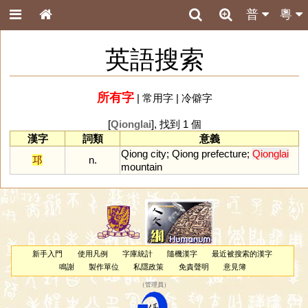
普
粵
英語搜索
所有字
|
常用字
|
冷僻字
[
Qionglai
], 找到 1 個
漢字
詞類
意義
Qiong
city
;
Qiong
prefecture
;
Qionglai
邛
n.
mountain
新手入門
使用凡例
字庫統計
隨機漢字
最近被搜索的漢字
鳴謝
製作單位
私隱政策
免責聲明
意見簿
（
管理員
）