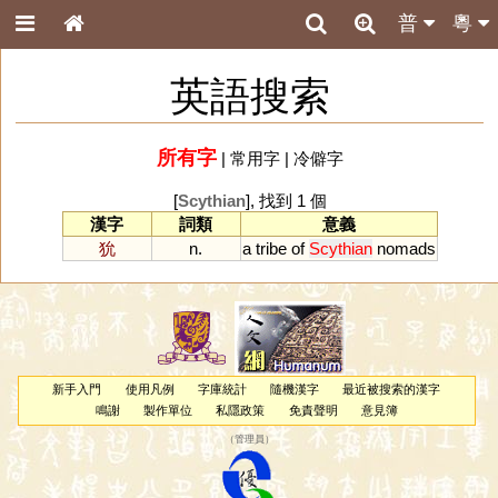
普
粵
英語搜索
所有字
|
常用字
|
冷僻字
[
Scythian
], 找到 1 個
漢字
詞類
意義
狁
n.
a
tribe
of
Scythian
nomads
新手入門
使用凡例
字庫統計
隨機漢字
最近被搜索的漢字
鳴謝
製作單位
私隱政策
免責聲明
意見簿
（
管理員
）