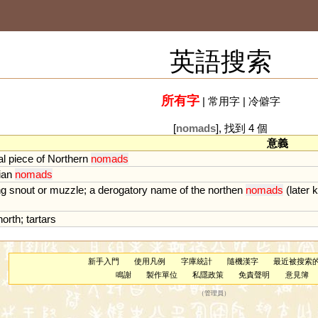
英語搜索
所有字
|
常用字
|
冷僻字
[
nomads
], 找到 4 個
意義
al
piece
of
Northern
nomads
ian
nomads
ng
snout
or
muzzle
;
a
derogatory
name
of
the
northen
nomads
(
later
north
;
tartars
新手入門
使用凡例
字庫統計
隨機漢字
最近被搜索
鳴謝
製作單位
私隱政策
免責聲明
意見簿
（
管理員
）