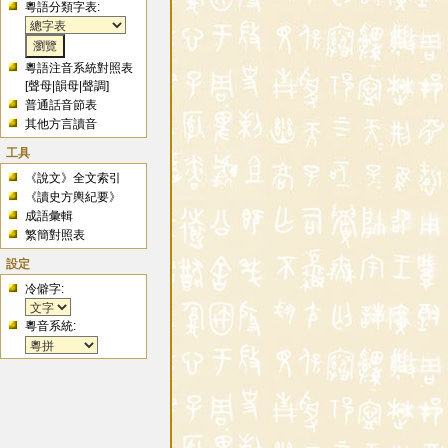
粵語分類字表:
粵語注音系統對照表
[
聲母
|
韻母
|
聲調
]
普通話音節表
其他方言讀音
工具
《說文》全文索引
《讀史方輿紀要》
成語彙輯
繁簡對照表
設定
冷僻字:
粵音系統: