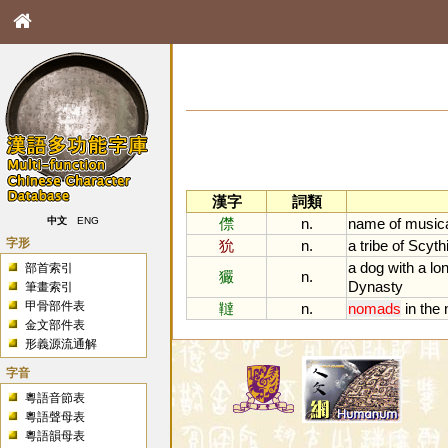
漢字
詞類
僸
n.
name
of
music
中文
ENG
字形
狁
n.
a
tribe
of
Scyth
a
dog
with
a
lo
部首索引
玁
n.
Dynasty
筆畫索引
甲骨部件表
韃
n.
nomads
in
the
金文部件表
形義源流通解
字音
粵語音節表
粵語聲母表
粵語韻母表