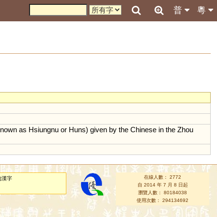
普
粵
known
as
Hsiungnu
or
Huns
)
given
by
the
Chinese
in
the
Zhou
在線人數： 2772
的漢字
自 2014 年 7 月 8 日起
瀏覽人數： 80184038
使用次數： 294134692