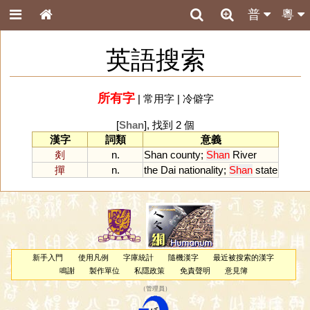
普
粵
英語搜索
所有字
|
常用字
|
冷僻字
[
Shan
], 找到 2 個
漢字
詞類
意義
剡
n.
Shan
county
;
Shan
River
撣
n.
the
Dai
nationality
;
Shan
state
新手入門
使用凡例
字庫統計
隨機漢字
最近被搜索的漢字
鳴謝
製作單位
私隱政策
免責聲明
意見簿
（
管理員
）