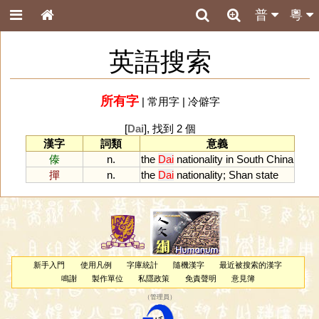
普
粵
英語搜索
所有字
|
常用字
|
冷僻字
[
Dai
], 找到 2 個
漢字
詞類
意義
傣
n.
the
Dai
nationality
in
South
China
撣
n.
the
Dai
nationality
;
Shan
state
新手入門
使用凡例
字庫統計
隨機漢字
最近被搜索的漢字
鳴謝
製作單位
私隱政策
免責聲明
意見簿
（
管理員
）