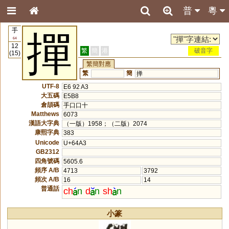
普
粵
手
撣
64
12
繁
簡
港
破音字
(15)
繁簡對應
繁
簡
掸
UTF-8
E6 92 A3
大五碼
E5B8
倉頡碼
手口口十
Matthews
6073
漢語大字典
（一版）1958；（二版）2074
康熙字典
383
Unicode
U+64A3
GB2312
四角號碼
5605.6
頻序 A/B
4713
3792
頻次 A/B
16
14
普通話
ch
n
d
n
sh
n
小篆