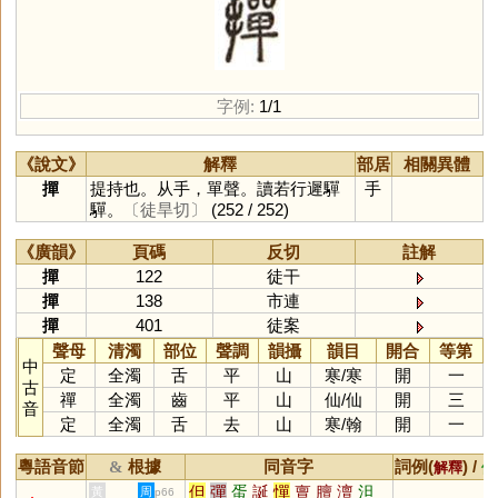
字例:
1/1
《說文》
解釋
部居
相關異體
撣
提持也。从手，單聲。讀若行遲驒
手
驒。
〔徒旱切〕
(252 / 252)
《廣韻》
頁碼
反切
註解
撣
122
徒干
撣
138
市連
撣
401
徒案
聲母
清濁
部位
聲調
韻攝
韻目
開合
等第
中
定
全濁
舌
平
山
寒
/
寒
開
一
古
禪
全濁
齒
平
山
仙
/
仙
開
三
音
定
全濁
舌
去
山
寒
/
翰
開
一
粵語音節
根據
同音字
詞例(
) /
&
解釋
備
但
彈
蛋
誕
憚
亶
膻
澶
泹
黃
周
p66