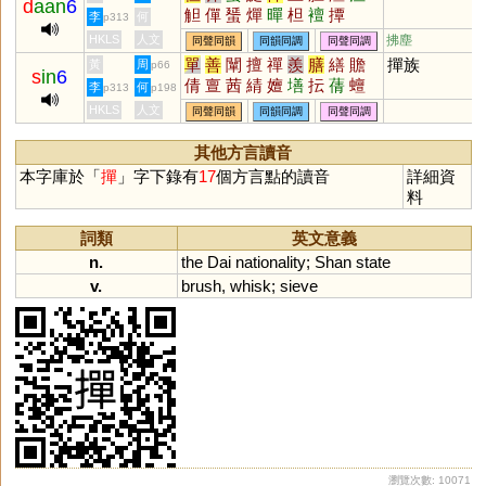
d
aan
6
觛
僤
蜑
燀
暺
柦
襢
撢
李
何
p313
HKLS
人文
拂塵
同聲同韻
同韻同調
同聲同調
單
善
闡
擅
禪
羨
膳
繕
贍
撣族
黃
周
p66
s
in
6
倩
亶
茜
綪
嬗
墡
抎
蒨
蟺
李
何
p313
p198
樿
鄯
墠
羡
HKLS
人文
同聲同韻
同韻同調
同聲同調
其他方言讀音
本字庫於「
撣
」字下錄有
17
個方言點的讀音
詳細資
料
詞類
英文意義
n.
the
Dai
nationality
;
Shan
state
v.
brush
,
whisk
;
sieve
瀏覽次數: 10071