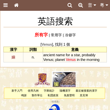
普
粵
英語搜索
所有字
|
常用字
|
冷僻字
[
Venus
], 找到 1 個
漢字
詞類
意義
ancient
name
for
a
star
,
probably
媊
n.
Venus
;
planet
Venus
in
the
morning
新手入門
使用凡例
字庫統計
隨機漢字
最近被搜索的漢字
鳴謝
製作單位
私隱政策
免責聲明
意見簿
（
管理員
）