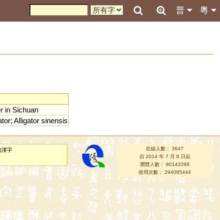
普
粵
r
in
Sichuan
ator
;
Alligator
sinensis
在線人數： 3647
的漢字
自 2014 年 7 月 8 日起
瀏覽人數： 80143398
使用次數： 294065444