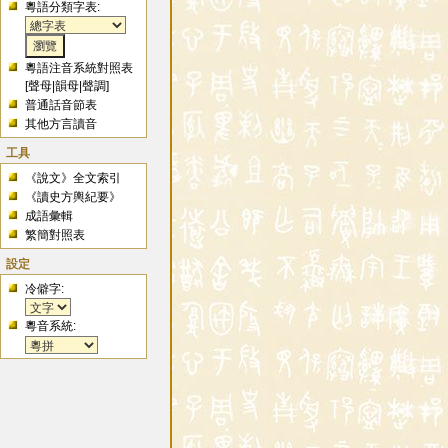
粵語分類字表:
粵語注音系統對照表
[
聲母
|
韻母
|
聲調
]
普通話音節表
其他方言讀音
工具
《說文》全文索引
《讀史方輿紀要》
成語彙輯
繁簡對照表
設定
冷僻字:
粵音系統: