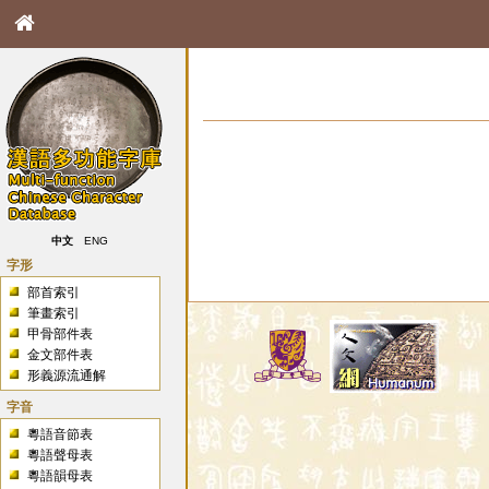
中文
ENG
字形
部首索引
筆畫索引
甲骨部件表
金文部件表
形義源流通解
字音
粵語音節表
粵語聲母表
粵語韻母表