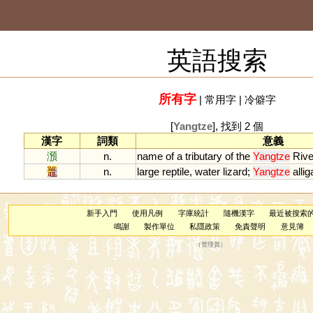
英語搜索
所有字
|
常用字
|
冷僻字
[
Yangtze
], 找到 2 個
漢字
詞類
意義
澦
n.
name
of
a
tributary
of
the
Yangtze
Rive
鼉
n.
large
reptile
,
water
lizard
;
Yangtze
allig
新手入門
使用凡例
字庫統計
隨機漢字
最近被搜索
鳴謝
製作單位
私隱政策
免責聲明
意見簿
（
管理員
）