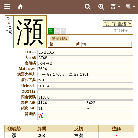
普
粵
水
澦
85
13
繁
簡
港
單讀音字
(16)
繁簡對應
繁
簡
滪
UTF-8
E6 BE A6
大五碼
BF48
倉頡碼
水弓弓金
Matthews
7604
漢語大字典
（一版）1765；（二版）1891
康熙字典
581
Unicode
U+6FA6
GB2312
四角號碼
3118.6
頻序 A/B
4144
5422
頻次 A/B
31
--
普通話
y
《廣韻》
頁碼
反切
註解
澦
363
羊洳