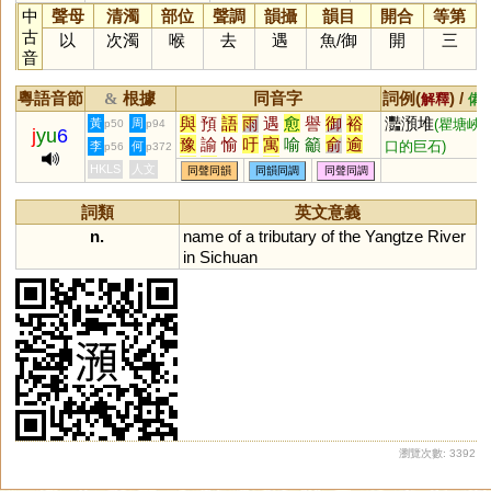
中
聲母
清濁
部位
聲調
韻攝
韻目
開合
等第
古
以
次濁
喉
去
遇
魚
/
御
開
三
音
粵語音節
根據
同音字
詞例(
) /
&
解釋
備
與
預
語
雨
遇
愈
譽
御
裕
灩澦堆
黃
周
(瞿塘峽
p50
p94
j
yu
6
豫
諭
愉
吁
寓
喻
籲
俞
逾
口的巨石)
李
何
p56
p372
禦
禺
峪
隅
馭
茹
孺
銣
覦
HKLS
人文
同聲同韻
同韻同調
同聲同調
洳
窬
礜
翑
蓹
悆
与
踰
藇
蕷
瘉
癒
詞類
英文意義
n.
name
of
a
tributary
of
the
Yangtze
River
in
Sichuan
瀏覽次數: 3392