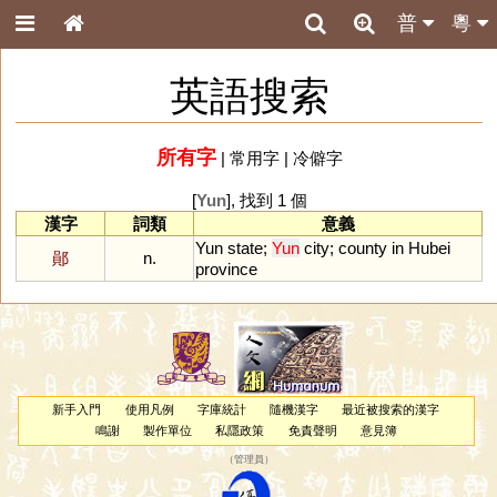
普
粵
英語搜索
所有字
|
常用字
|
冷僻字
[
Yun
], 找到 1 個
漢字
詞類
意義
Yun
state
;
Yun
city
;
county
in
Hubei
鄖
n.
province
新手入門
使用凡例
字庫統計
隨機漢字
最近被搜索的漢字
鳴謝
製作單位
私隱政策
免責聲明
意見簿
（
管理員
）