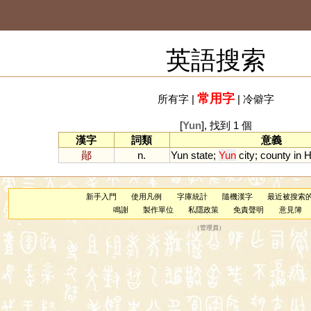
英語搜索
常用字
所有字
|
|
冷僻字
[
Yun
], 找到 1 個
漢字
詞類
意義
鄖
n.
Yun
state
;
Yun
city
;
county
in
H
新手入門
使用凡例
字庫統計
隨機漢字
最近被搜索
鳴謝
製作單位
私隱政策
免責聲明
意見簿
（
管理員
）