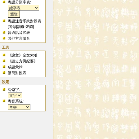
粵語分類字表:
粵語注音系統對照表
[
聲母
|
韻母
|
聲調
]
普通話音節表
其他方言讀音
工具
《說文》全文索引
《讀史方輿紀要》
成語彙輯
繁簡對照表
設定
冷僻字:
粵音系統: