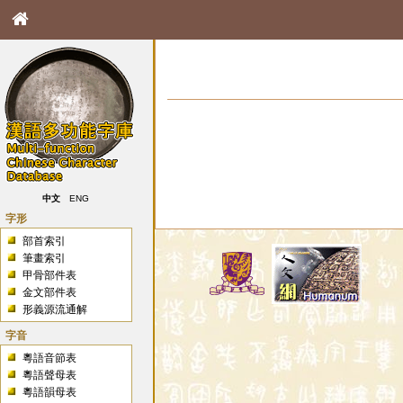
中文
ENG
字形
部首索引
筆畫索引
甲骨部件表
金文部件表
形義源流通解
字音
粵語音節表
粵語聲母表
粵語韻母表