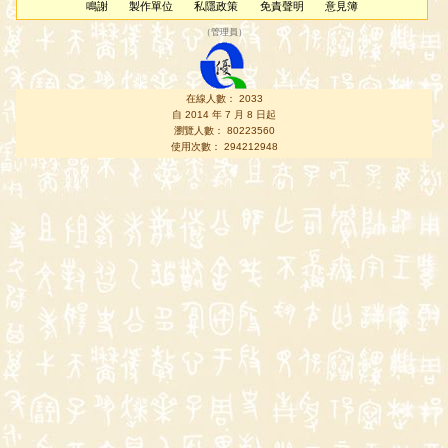
鳴謝
製作單位
私隱政策
免責聲明
意見簿
（
管理員
）
在線人數： 2033
自 2014 年 7 月 8 日起
瀏覽人數： 80223560
使用次數： 294212948