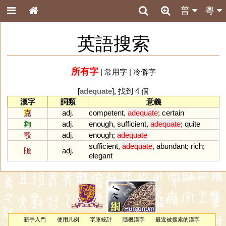
普
粵
英語搜索
所有字
|
常用字
|
冷僻字
[
adequate
], 找到 4 個
漢字
詞類
意義
克
adj.
competent
,
adequate
;
certain
夠
adj.
enough
,
sufficient
,
adequate
;
quite
彀
adj.
enough
;
adequate
sufficient
,
adequate
,
abundant
;
rich
;
贍
adj.
elegant
新手入門
使用凡例
字庫統計
隨機漢字
最近被搜索的漢字