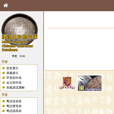
中文
ENG
字形
部首索引
筆畫索引
甲骨部件表
金文部件表
形義源流通解
字音
粵語音節表
粵語聲母表
粵語韻母表