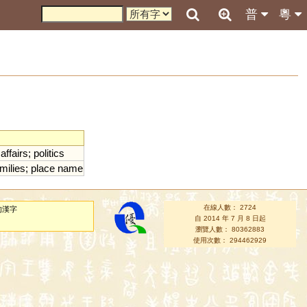
普
粵
affairs
;
politics
milies
;
place
name
在線人數： 2724
的漢字
自 2014 年 7 月 8 日起
瀏覽人數： 80362883
使用次數： 294462929