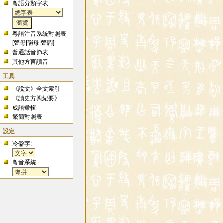
粵語分類字表:
粵語注音系統對照表
[
聲母
|
韻母
|
聲調
]
普通話音節表
其他方言讀音
工具
《說文》全文索引
《讀史方輿紀要》
成語彙輯
繁簡對照表
設定
冷僻字:
粵音系統: