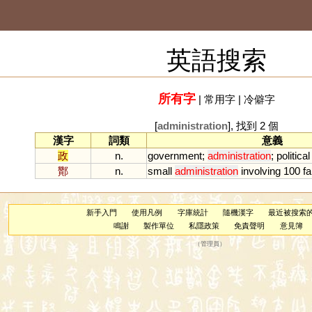
英語搜索
所有字
|
常用字
|
冷僻字
[
administration
], 找到 2 個
漢字
詞類
意義
政
n.
government
;
administration
;
political
酇
n.
small
administration
involving
100
fa
新手入門
使用凡例
字庫統計
隨機漢字
最近被搜索
鳴謝
製作單位
私隱政策
免責聲明
意見簿
（
管理員
）